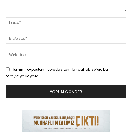
Yorum:
İsi
E-
Pos
Web
Ismimi, e-postamı ve web sitemi bir dahaki sefere bu
tarayıcıya kaydet.