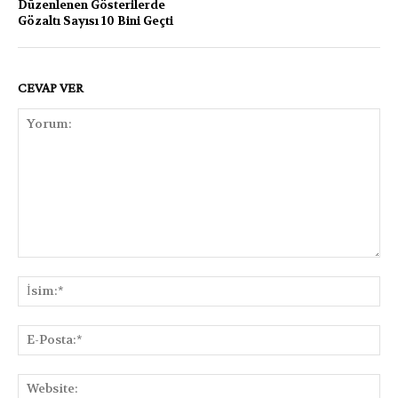
Düzenlenen Gösterilerde
Gözaltı Sayısı 10 Bini Geçti
CEVAP VER
Yorum:
İsi
E-
Pos
Web