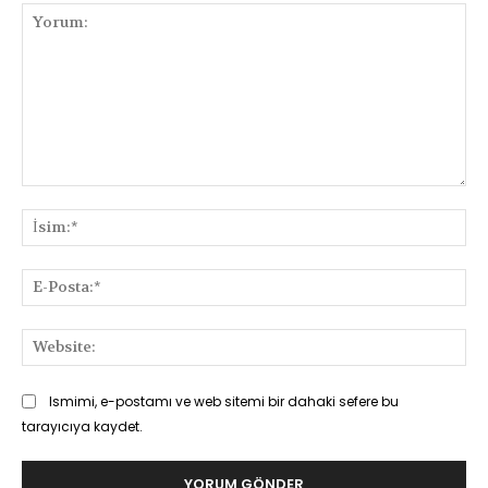
Yorum:
İsi
E-
Pos
Web
Ismimi, e-postamı ve web sitemi bir dahaki sefere bu
tarayıcıya kaydet.