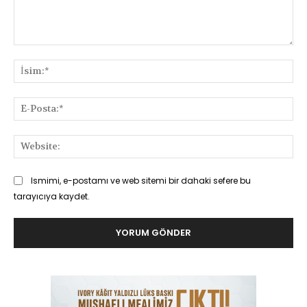
Yorum:
İsi
E-
Pos
Web
Ismimi, e-postamı ve web sitemi bir dahaki sefere bu
tarayıcıya kaydet.