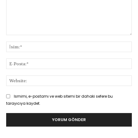
Yorum:
İsi
E-
Pos
Web
Ismimi, e-postamı ve web sitemi bir dahaki sefere bu
tarayıcıya kaydet.