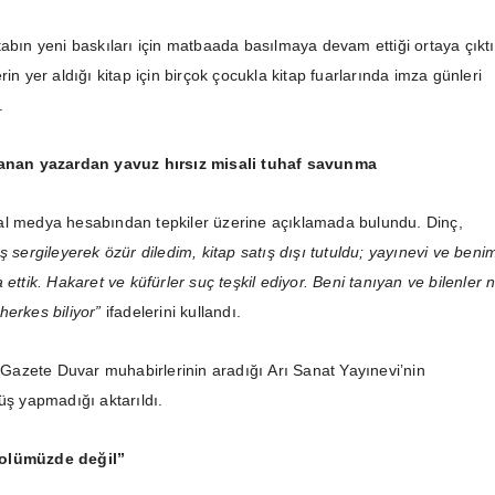
abın yeni baskıları için matbaada basılmaya devam ettiği ortaya çıktı
rin yer aldığı kitap için birçok çocukla kitap fuarlarında imza günleri
.
lanan yazardan yavuz hırsız misali tuhaf savunma
al medya hesabından tepkiler üzerine açıklamada bulundu. Dinç,
ş sergileyerek özür diledim, kitap satış dışı tutuldu; yayınevi ve beni
 ettik. Hakaret ve küfürler suç teşkil ediyor. Beni tanıyan ve bilenler n
herkes biliyor”
ifadelerini kullandı.
k Gazete Duvar muhabirlerinin aradığı Arı Sanat Yayınevi’nin
üş yapmadığı aktarıldı.
olümüzde değil”