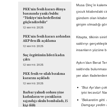
Musa Dinç’in kaleme
PKK’nin fesih kararı dünya
çocuk kitabındaki c
basınında yankı buldu:
“Türkiye’nin hedeflerini
gündem olan kitabın 
güçlendirebilir”
girişim olmadığı gör
12 MAYIS 2025
PKK’nin fesih kararı ardından
Kitapta, tilkinin sin
AKP’den ilk açıklama
saldırıyı gerçekleşt
12 MAYIS 2025
insanların yüzüne b
Suç örgütünün lideri kadın
çıktı
Aykırı’dan Berat Temi
12 MAYIS 2025
saldırıda bulunması 
PKK fesih ve silah bırakma
yer alan ifadelerden
kararını açıkladı
12 MAYIS 2025
“Boz Ayı’dan çok
Barbar yahudi ordusu yine
iyisi tecavüz! N
kadınların ve çocukların
“Bekaretim gitti
sığındığı okulu bombaladı, 15
Damgayı yedim bi
kişi öldü