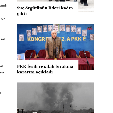
imli
Suç örgütünün lideri kadın
çıktı
 bir
nsel
PKK fesih ve silah bırakma
el
kararını açıkladı
pta
n