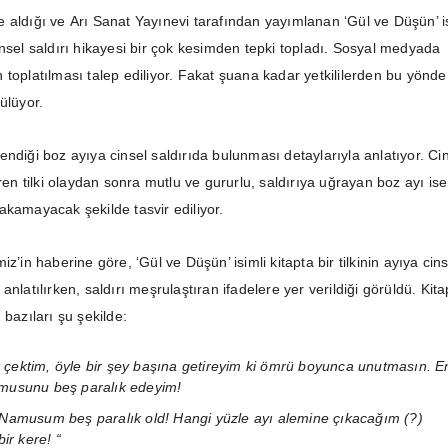
 aldığı ve Arı Sanat Yayınevi tarafından yayımlanan ‘Gül ve Düşün’ is
insel saldırı hikayesi bir çok kesimden tepki topladı. Sosyal medyada
toplatılması talep ediliyor. Fakat şuana kadar yetkililerden bu yönde
ülüyor.
irlendiği boz ayıya cinsel saldırıda bulunması detaylarıyla anlatıyor. Ci
iren tilki olaydan sonra mutlu ve gururlu, saldırıya uğrayan boz ayı ise
akamayacak şekilde tasvir ediliyor.
z’in haberine göre, ‘Gül ve Düşün’ isimli kitapta bir tilkinin ayıya cins
anlatılırken, saldırı meşrulaştıran ifadelere yer verildiği görüldü. Kita
 bazıları şu şekilde:
 çektim, öyle bir şey başına getireyim ki ömrü boyunca unutmasın. E
amusunu beş paralık edeyim!
. Namusum beş paralık old! Hangi yüzle ayı alemine çıkacağım (?)
r kere! “