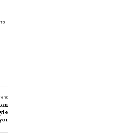
usu
çerik
man
yle
yor