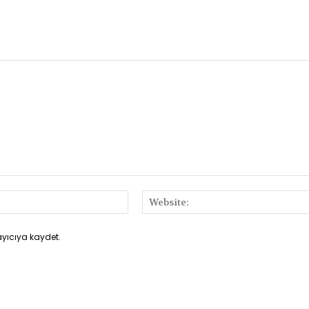
E-
Posta:*
ayıcıya kaydet.