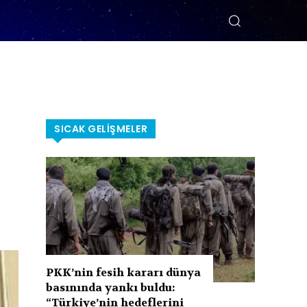
SICAK GELIŞMELER
PKK’nin fesih kararı dünya
basınında yankı buldu:
“Türkiye’nin hedeflerini