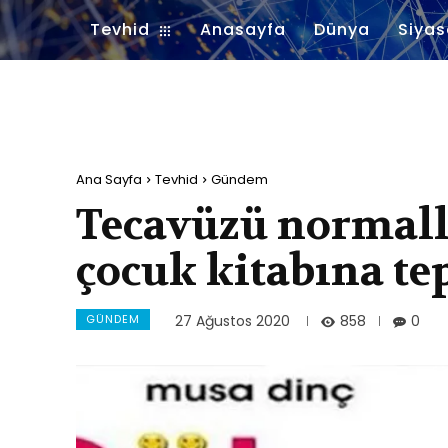
Tevhid
Anasayfa
Dünya
Siyas
Ana Sayfa
Tevhid
Gündem
Tecavüzü normalle
çocuk kitabına te
GÜNDEM
858
27 Ağustos 2020
0