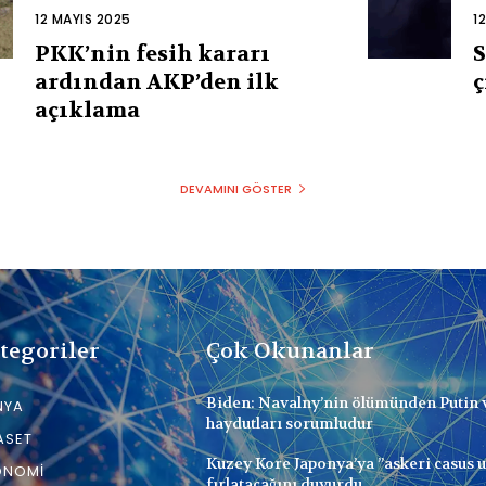
12 MAYIS 2025
1
PKK’nin fesih kararı
S
ardından AKP’den ilk
ç
açıklama
DEVAMINI GÖSTER
tegoriler
Çok Okunanlar
Biden: Navalny’nin ölümünden Putin 
NYA
haydutları sorumludur
ASET
Kuzey Kore Japonya’ya ”askeri casus 
ONOMI
fırlatacağını duyurdu