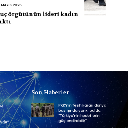
2 MAYIS 2025
uç örgütünün lideri kadın
ıktı
Son Haberler
PKK’nin fesih kararı dünya
ve
basınında yankı buldu:
“Türkiye’nin hedeflerini
güçlendirebilir”
uydu”