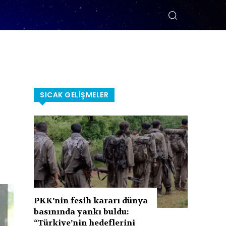
SICAK GELIŞMELER
PKK’nin fesih kararı dünya
basınında yankı buldu:
“Türkiye’nin hedeflerini