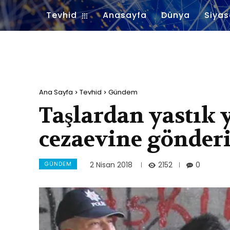
Tevhid
Anasayfa
Dünya
Siyas
Ana Sayfa
Tevhid
Gündem
Taşlardan yastık 
cezaevine gönderi
GÜNDEM
2152
2 Nisan 2018
0