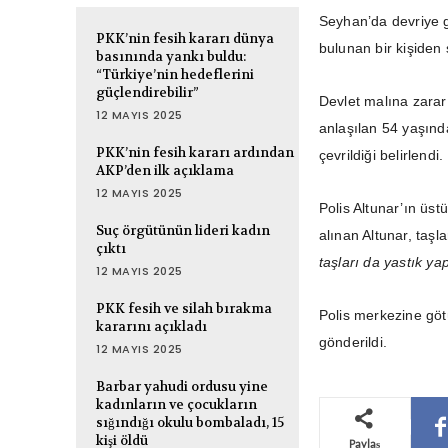
Seyhan’da devriye g
PKK’nin fesih kararı dünya
bulunan bir kişiden
basınında yankı buldu:
“Türkiye’nin hedeflerini
güçlendirebilir”
Devlet malına zarar
12 MAYIS 2025
anlaşılan 54 yaşınd
PKK’nin fesih kararı ardından
çevrildiği belirlendi.
AKP’den ilk açıklama
12 MAYIS 2025
Polis Altunar’ın üstü
Suç örgütünün lideri kadın
alınan Altunar, taşla
çıktı
taşları da yastık y
12 MAYIS 2025
PKK fesih ve silah bırakma
Polis merkezine göt
kararını açıkladı
gönderildi.
12 MAYIS 2025
Barbar yahudi ordusu yine
kadınların ve çocukların
sığındığı okulu bombaladı, 15
kişi öldü
Paylaş