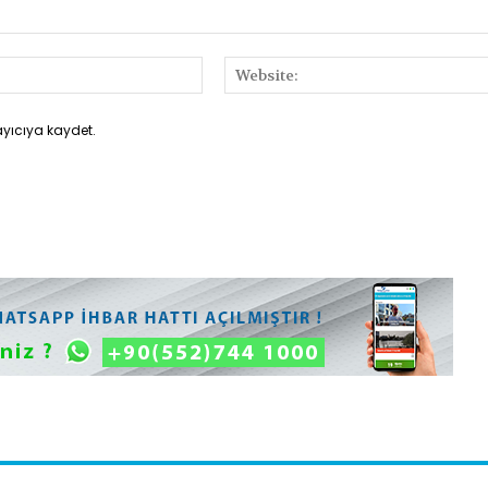
E-
Posta:*
ayıcıya kaydet.