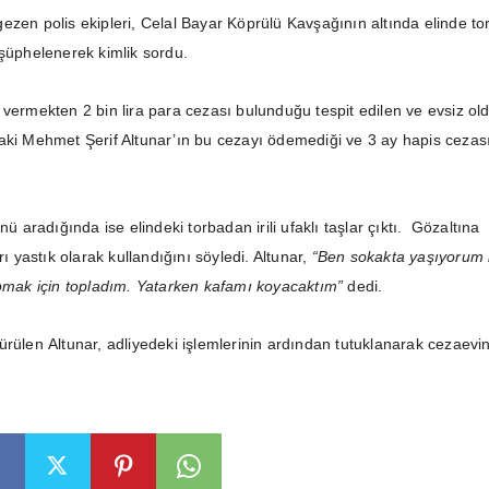
ezen polis ekipleri, Celal Bayar Köprülü Kavşağının altında elinde to
 şüphelenerek kimlik sordu.
 vermekten 2 bin lira para cezası bulunduğu tespit edilen ve evsiz ol
aki Mehmet Şerif Altunar’ın bu cezayı ödemediği ve 3 ay hapis cezas
nü aradığında ise elindeki torbadan irili ufaklı taşlar çıktı. Gözaltına
rı yastık olarak kullandığını söyledi. Altunar,
“Ben sokakta yaşıyorum
apmak için topladım. Yatarken kafamı koyacaktım”
dedi.
ürülen Altunar, adliyedeki işlemlerinin ardından tutuklanarak cezaevi