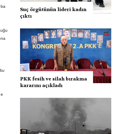
rba
Suç örgütünün lideri kadın
çıktı
duğu
ına
 bu
PKK fesih ve silah bırakma
kararını açıkladı
ne