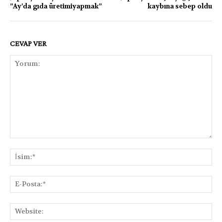
”Ay’da gıda üretimiyapmak”
kaybına sebep oldu
CEVAP VER
Yorum:
İsi
E-
Pos
Web