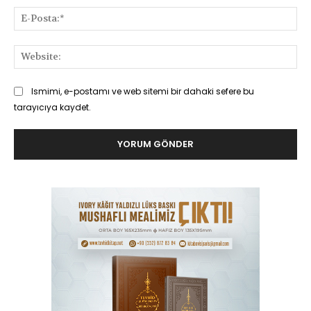
E-
Pos
Web
Ismimi, e-postamı ve web sitemi bir dahaki sefere bu
tarayıcıya kaydet.