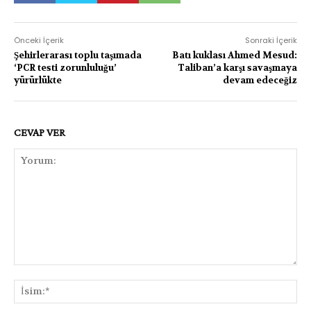
Önceki İçerik
Sonraki İçerik
Şehirlerarası toplu taşımada
Batı kuklası Ahmed Mesud:
‘PCR testi zorunluluğu’
Taliban’a karşı savaşmaya
yürürlükte
devam edeceğiz
CEVAP VER
Yorum:
İsi