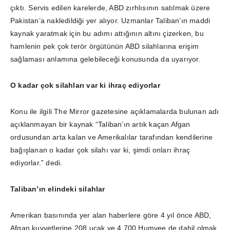
çıktı. Servis edilen karelerde, ABD zırhlısının satılmak üzere
Pakistan’a nakledildiği yer alıyor. Uzmanlar Taliban’ın maddi
kaynak yaratmak için bu adımı attığının altını çizerken, bu
hamlenin pek çok terör örgütünün ABD silahlarına erişim
sağlaması anlamına gelebileceği konusunda da uyarıyor.
O kadar çok silahları var ki ihraç ediyorlar
Konu ile ilgili The Mirror gazetesine açıklamalarda bulunan adı
açıklanmayan bir kaynak “Taliban’ın artık kaçan Afgan
ordusundan arta kalan ve Amerikalılar tarafından kendilerine
bağışlanan o kadar çok silahı var ki, şimdi onları ihraç
ediyorlar.” dedi.
Taliban’ın elindeki silahlar
Amerikan basınında yer alan haberlere göre 4 yıl önce ABD,
Afgan kuvvetlerine 208 uçak ve 4,700 Humvee de dahil olmak