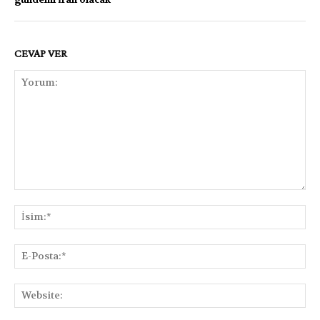
CEVAP VER
Yorum:
İsi
E-
Pos
Web