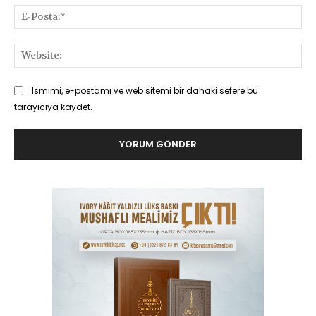
E-
Pos
Web
Ismimi, e-postamı ve web sitemi bir dahaki sefere bu
tarayıcıya kaydet.