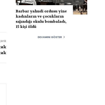
Barbar yahudi ordusu yine
kadınların ve çocukların
sığındığı okulu bombaladı,
15 kişi öldü
DEVAMINI GÖSTER
çerik
cak
cak