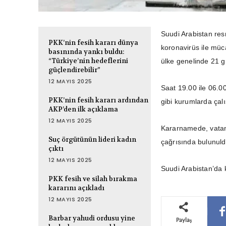
Suudi Arabistan res
PKK’nin fesih kararı dünya
koronavirüs ile müc
basınında yankı buldu:
“Türkiye’nin hedeflerini
ülke genelinde 21 
güçlendirebilir”
12 MAYIS 2025
Saat 19.00 ile 06.0
PKK’nin fesih kararı ardından
gibi kurumlarda çalı
AKP’den ilk açıklama
12 MAYIS 2025
Kararnamede, vatand
Suç örgütünün lideri kadın
çağrısında bulunuld
çıktı
12 MAYIS 2025
Suudi Arabistan’da 
PKK fesih ve silah bırakma
kararını açıkladı
12 MAYIS 2025
Barbar yahudi ordusu yine
Paylaş