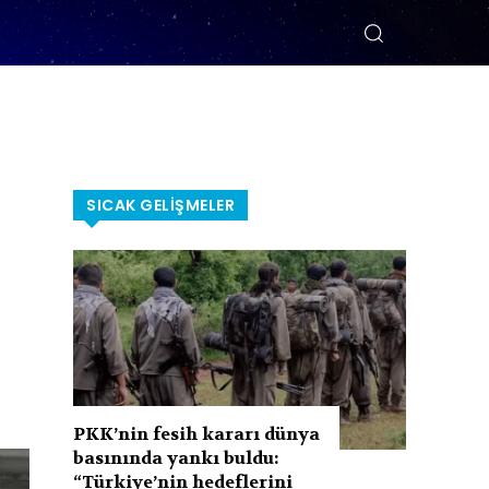
SICAK GELIŞMELER
PKK’nin fesih kararı dünya
basınında yankı buldu:
“Türkiye’nin hedeflerini