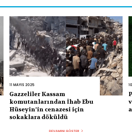
11 MAYIS 2025
1
Gazzeliler Kassam
P
komutanlarından İhab Ebu
v
Hüseyin’in cenazesi için
a
sokaklara döküldü
DEVAMINI GÖSTER