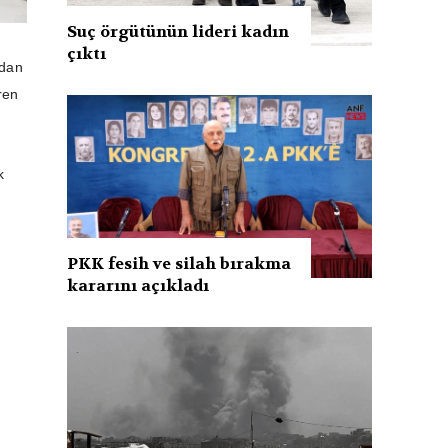
Suç örgütünün lideri kadın
çıktı
ndan
ren
k
PKK fesih ve silah bırakma
kararını açıkladı