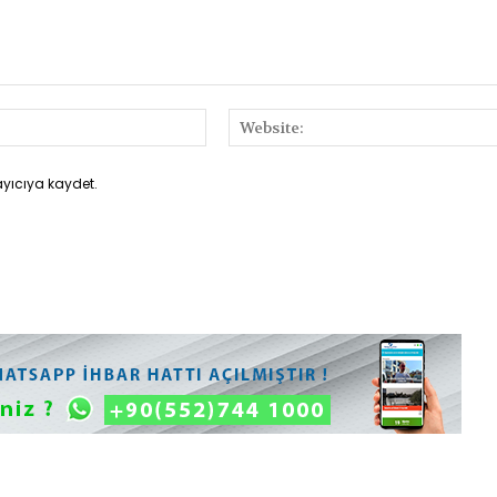
E-
Posta:*
ayıcıya kaydet.