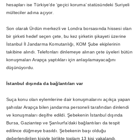
hesapları ise Türkiye’de ‘geçici koruma’ statüsündeki Suriyeli
mülteciler adına açıyor.
Son olarak Ürdün merkezli ve Londra borsasında hissesi olan
bir şirketi hedef seçen çete, bu kez şirketin şikayeti üzerine
İstanbul İl Jandarma Komutanlığı, KOM Şube ekiplerinin
takibine alındı. Telefonları dinlemeye alınan çete üyeleri bütün
konuşmaları Arapça yaptıkları için anlaşılamayacağını
düşünüyordu.
İstanbul dışında da bağlantıları var
Suça konu olan eylemlerine dair konuşmalarını açıkça yapan
şahıslar Arapça bilen jandarma personeli tarafından dinlendi
ve konuşmaları deşifre edildi. Şebekenin İstanbul dışında
Bursa, Gaziantep ve Şanlıurfa’daki bağlantıları da tespit
edilince düğmeye basıldı. Şebekenin başı olduğu
değerlendirilen kişiyle birlikte toplam 13 kişi yakalandı.