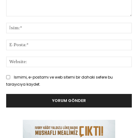
Yorum:
İsi
E-
Pos
Web
Ismimi, e-postamı ve web sitemi bir dahaki sefere bu
tarayıcıya kaydet.