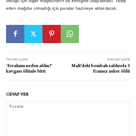
olduğu için diğer mağdurların da kimliğine ulaşılamadı. Talep
eden mağdur olmadığı için paralar hazineye aktarılacak.
Önceki İçerik
Sonraki İçerik
‘Evrakımı neden aldın?’
Mali’deki bombalı saldırıda 3
kavgası ölümle bitti
Fransız asker öldü
CEVAP VER