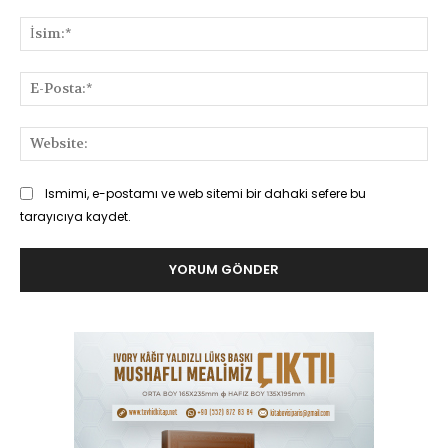
Yorum:
İsi
E-
Pos
Web
Ismimi, e-postamı ve web sitemi bir dahaki sefere bu
tarayıcıya kaydet.