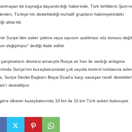
klanmayan bir kaynağa dayandırdığı haberinde, Türk birliklerin Şam’ı
erden, Türkiye’nin desteklediği muhalif grupların hakimiyetindeki
ği aktarıldı.
nin Suriye’den asker çekme veya sayısını azaltması söz konusu değil
um değiştiriyor
” dediği ifade edildi.
i çatışmaların dinmesi amacıyla Rusya ve İran ile vardığı anlaşma
lında Suriye’nin kuzeybatısındaki çok sayıda kontrol noktasına aske
ara, Suriye Devlet Başkanı Beşar Esad’a karşı savaşan tarafı destekler
am’ı destekliyor.
 göre ülkenin kuzeybatısında 10 bin ila 15 bin Türk askeri bulunuyor.