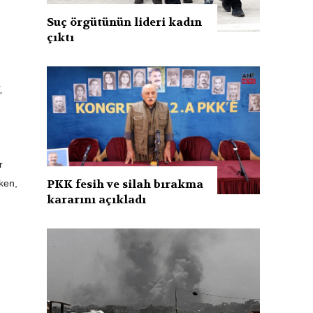
n
Suç örgütünün lideri kadın
çıktı
,
r
PKK fesih ve silah bırakma
ken,
kararını açıkladı