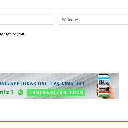
E-
Posta:*
ayıcıya kaydet.