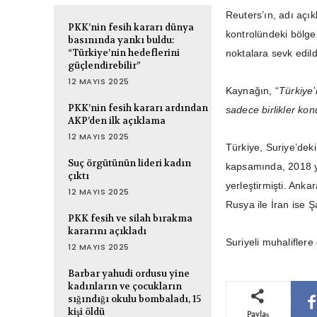
Reuters’ın, adı açı
PKK’nin fesih kararı dünya
kontrolündeki bölgel
basınında yankı buldu:
“Türkiye’nin hedeflerini
noktalara sevk edildi
güçlendirebilir”
12 MAYIS 2025
Kaynağın, “
Türkiye’
PKK’nin fesih kararı ardından
sadece birlikler kon
AKP’den ilk açıklama
12 MAYIS 2025
Türkiye, Suriye’dek
Suç örgütünün lideri kadın
kapsamında, 2018 yı
çıktı
yerleştirmişti. Ank
12 MAYIS 2025
Rusya ile İran ise Ş
PKK fesih ve silah bırakma
kararını açıkladı
Suriyeli muhaliflere
12 MAYIS 2025
Barbar yahudi ordusu yine
kadınların ve çocukların
sığındığı okulu bombaladı, 15
kişi öldü
Paylaş