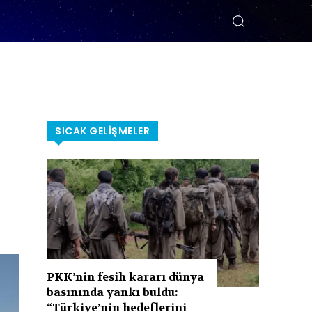
SICAK GELIŞMELER
PKK’nin fesih kararı dünya
basınında yankı buldu:
“Türkiye’nin hedeflerini