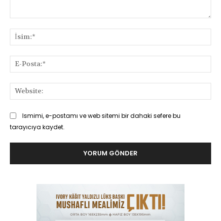
Yorum:
İsi
E-
Pos
Web
Ismimi, e-postamı ve web sitemi bir dahaki sefere bu
tarayıcıya kaydet.