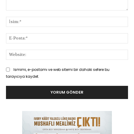
Yorum:
İsi
E-
Pos
Web
Ismimi, e-postamı ve web sitemi bir dahaki sefere bu
tarayıcıya kaydet.