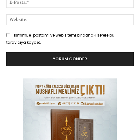
E-
Pos
Web
Ismimi, e-postamı ve web sitemi bir dahaki sefere bu
tarayıcıya kaydet.