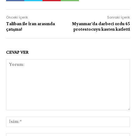
Önceki İçerik
Sonraki İçerik
Taliban ile İran arasında
Myanmar’da darbeci ordu 65
çatışma!
protestocuyu kasten katletti
CEVAP VER
Yorum:
İsi