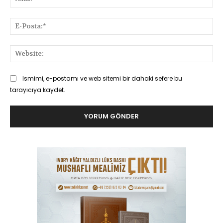
E-
Pos
Web
Ismimi, e-postamı ve web sitemi bir dahaki sefere bu
tarayıcıya kaydet.