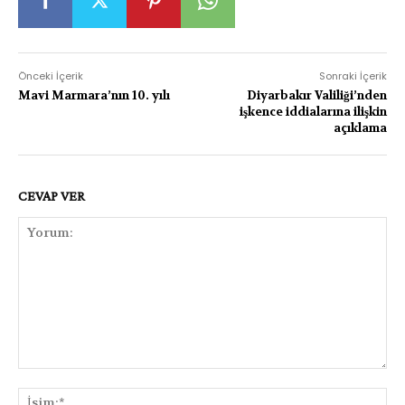
Önceki İçerik
Sonraki İçerik
Mavi Marmara’nın 10. yılı
Diyarbakır Valiliği’nden
işkence iddialarına ilişkin
açıklama
CEVAP VER
Yorum:
İsi