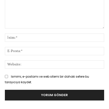
Yorum:
İsi
E-
Pos
Web
Ismimi, e-postamı ve web sitemi bir dahaki sefere bu
tarayıcıya kaydet.