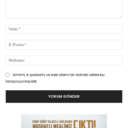
Yorum:
İsi
E-
Pos
Web
Ismimi, e-postamı ve web sitemi bir dahaki sefere bu
tarayıcıya kaydet.