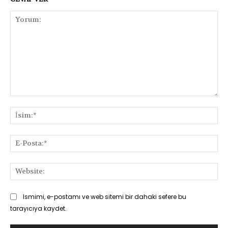
Yorum:
İsi
E-
Pos
Web
Ismimi, e-postamı ve web sitemi bir dahaki sefere bu
tarayıcıya kaydet.