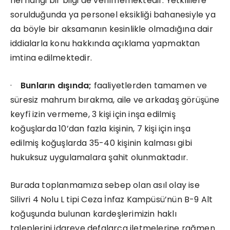
herhangi bir bilgi de verilmemektedir. Yetkililere
sorulduğunda ya personel eksikliği bahanesiyle ya
da böyle bir aksamanın kesinlikle olmadığına dair
iddialarla konu hakkında açıklama yapmaktan
imtina edilmektedir.
·
Bunların dışında;
faaliyetlerden tamamen ve
süresiz mahrum bırakma, aile ve arkadaş görüşüne
keyfî izin vermeme, 3 kişi için inşa edilmiş
koğuşlarda 10’dan fazla kişinin, 7 kişi için inşa
edilmiş koğuşlarda 35-40 kişinin kalması gibi
hukuksuz uygulamalara şahit olunmaktadır.
Burada toplanmamıza sebep olan asıl olay ise
Silivri 4 Nolu L tipi Ceza İnfaz Kampüsü’nün B-9 Alt
koğuşunda bulunan kardeşlerimizin haklı
taleplerini idareye defalarca iletmelerine rağmen