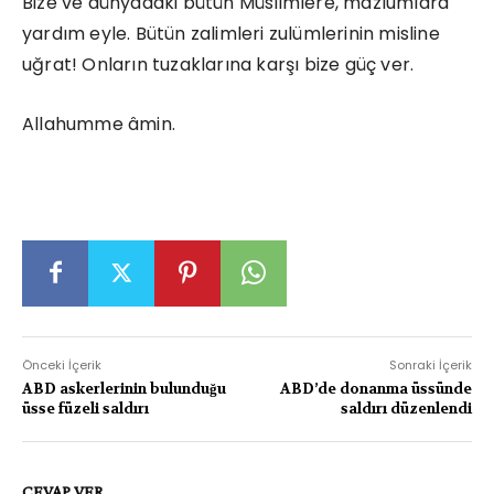
Bize ve dünyadaki bütün Müslimlere, mazlumlara
yardım eyle. Bütün zalimleri zulümlerinin misline
uğrat! Onların tuzaklarına karşı bize güç ver.
Allahumme âmin.
Önceki İçerik
Sonraki İçerik
ABD askerlerinin bulunduğu
ABD’de donanma üssünde
üsse füzeli saldırı
saldırı düzenlendi
CEVAP VER