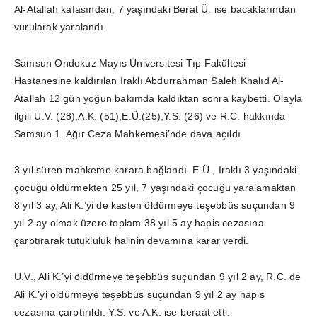
Al-Atallah kafasından, 7 yaşındaki Berat Ü. ise bacaklarından
vurularak yaralandı.
Samsun Ondokuz Mayıs Üniversitesi Tıp Fakültesi
Hastanesine kaldırılan Iraklı Abdurrahman Saleh Khalıd Al-
Atallah 12 gün yoğun bakımda kaldıktan sonra kaybetti. Olayla
ilgili U.V. (28),A.K. (51),E.Ü.(25),Y.S. (26) ve R.C. hakkında
Samsun 1. Ağır Ceza Mahkemesi’nde dava açıldı.
3 yıl süren mahkeme karara bağlandı. E.Ü., Iraklı 3 yaşındaki
çocuğu öldürmekten 25 yıl, 7 yaşındaki çocuğu yaralamaktan
8 yıl 3 ay, Ali K.’yi de kasten öldürmeye teşebbüs suçundan 9
yıl 2 ay olmak üzere toplam 38 yıl 5 ay hapis cezasına
çarptırarak tutukluluk halinin devamına karar verdi.
U.V., Ali K.’yi öldürmeye teşebbüs suçundan 9 yıl 2 ay, R.C. de
Ali K.’yi öldürmeye teşebbüs suçundan 9 yıl 2 ay hapis
cezasına çarptırıldı. Y.S. ve A.K. ise beraat etti.