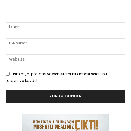
Yorum:
İsi
E-
Pos
Web
Ismimi, e-postamı ve web sitemi bir dahaki sefere bu
tarayıcıya kaydet.