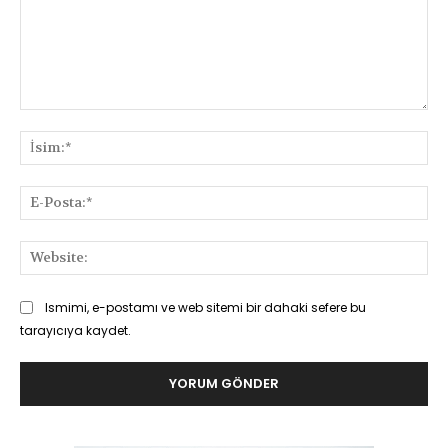
Yorum:
İsi
E-
Pos
Web
Ismimi, e-postamı ve web sitemi bir dahaki sefere bu
tarayıcıya kaydet.