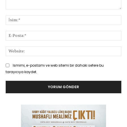
Yorum:
İsi
E-
Pos
Web
Ismimi, e-postamı ve web sitemi bir dahaki sefere bu
tarayıcıya kaydet.