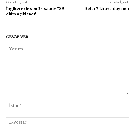
Önceki İçerik
Sonraki İçerik
İngiltere’de son 24 saatte 789
Dolar 7 Liraya dayandı
ölüm açıklandı!
CEVAP VER
Yorum:
İsi
E-
Pos