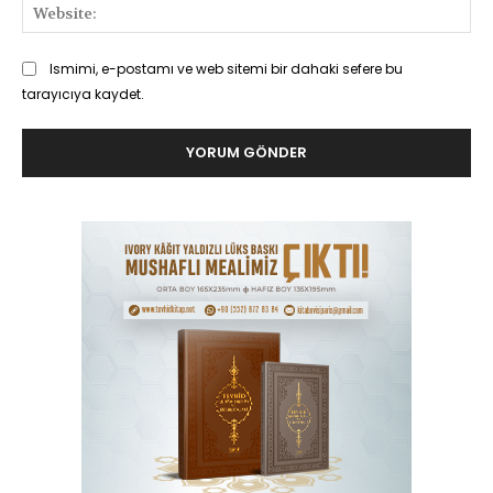
Web
Ismimi, e-postamı ve web sitemi bir dahaki sefere bu
tarayıcıya kaydet.