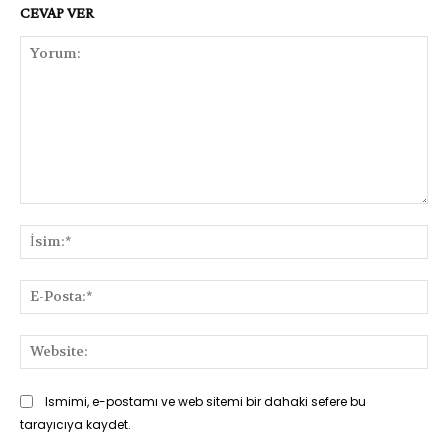
CEVAP VER
Yorum:
İsi
E-
Pos
Web
Ismimi, e-postamı ve web sitemi bir dahaki sefere bu
tarayıcıya kaydet.