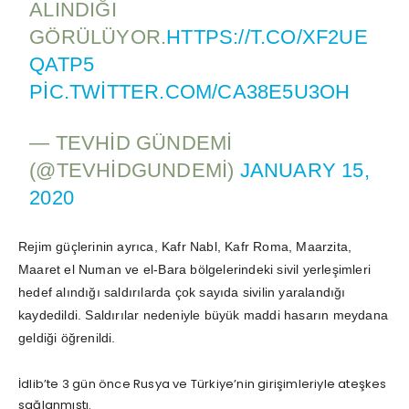
ALINDIĞI
GÖRÜLÜYOR.
HTTPS://T.CO/XF2UE
QATP5
PIC.TWITTER.COM/CA38E5U3OH
— TEVHID GÜNDEMI
(@TEVHIDGUNDEMI)
JANUARY 15,
2020
Rejim güçlerinin ayrıca, Kafr Nabl, Kafr Roma, Maarzita,
Maaret el Numan ve el-Bara bölgelerindeki sivil yerleşimleri
hedef alındığı saldırılarda çok sayıda sivilin yaralandığı
kaydedildi. Saldırılar nedeniyle büyük maddi hasarın meydana
geldiği öğrenildi.
İdlib’te 3 gün önce Rusya ve Türkiye’nin girişimleriyle ateşkes
sağlanmıştı.