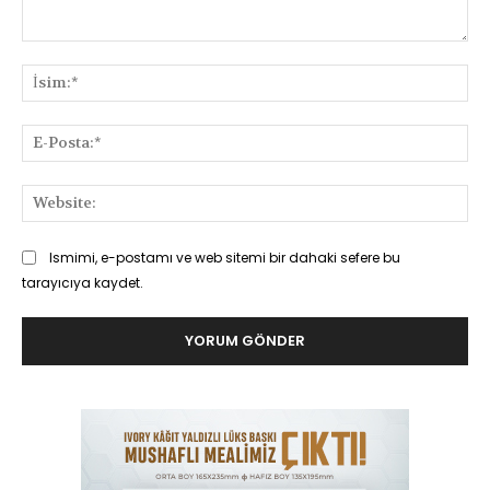
Yorum:
İsi
E-
Pos
Web
Ismimi, e-postamı ve web sitemi bir dahaki sefere bu
tarayıcıya kaydet.