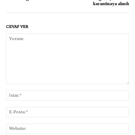
karantinaya alındı
CEVAP VER
Yorum:
İsi
E-
Pos
Web