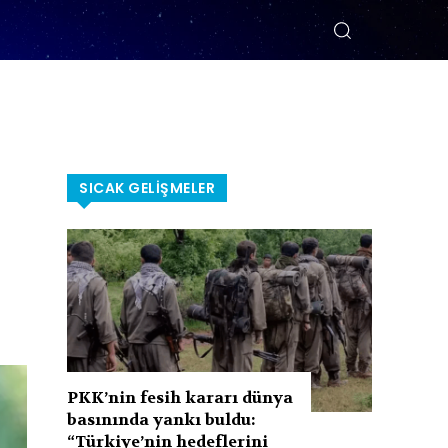
SICAK GELIŞMELER
PKK’nin fesih kararı dünya
basınında yankı buldu:
“Türkiye’nin hedeflerini