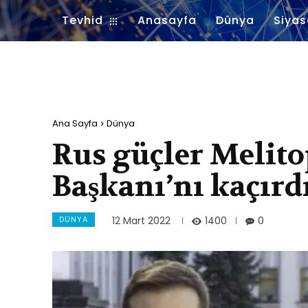
Tevhid
Anasayfa
Dünya
Siyas
Ana Sayfa
Dünya
Rus güçler Melito
Başkanı’nı kaçırd
DÜNYA
1400
12 Mart 2022
0