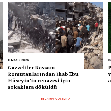
11 MAYIS 2025
1
Gazzeliler Kassam
P
komutanlarından İhab Ebu
v
Hüseyin’in cenazesi için
a
sokaklara döküldü
DEVAMINI GÖSTER