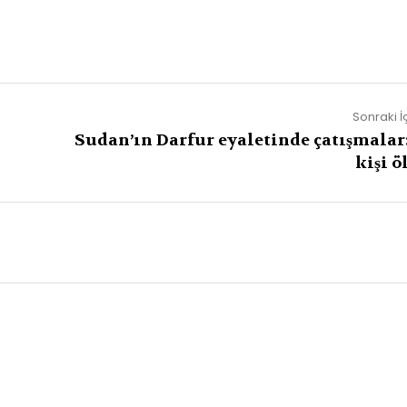
Sonraki İ
Sudan’ın Darfur eyaletinde çatışmalar:
kişi ö