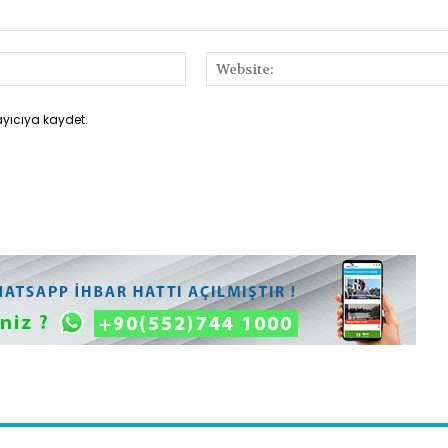
E-
Posta:*
ayıcıya kaydet.