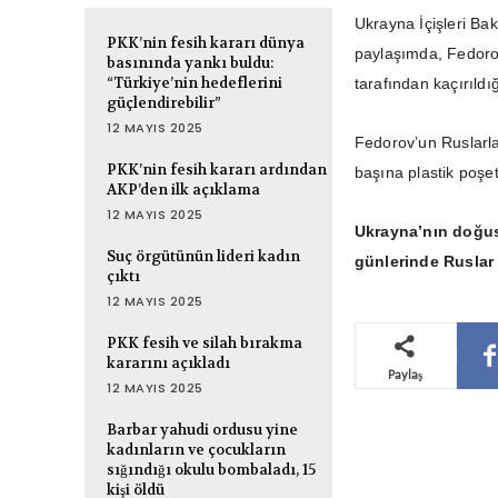
Ukrayna İçişleri B
PKK’nin fesih kararı dünya
paylaşımda, Fedorov
basınında yankı buldu:
“Türkiye’nin hedeflerini
tarafından kaçırıldığ
güçlendirebilir”
12 MAYIS 2025
Fedorov’un Ruslarla
PKK’nin fesih kararı ardından
başına plastik poşet
AKP’den ilk açıklama
12 MAYIS 2025
Ukrayna’nın doğus
Suç örgütünün lideri kadın
günlerinde Ruslar 
çıktı
12 MAYIS 2025
PKK fesih ve silah bırakma
kararını açıkladı
Paylaş
12 MAYIS 2025
Barbar yahudi ordusu yine
kadınların ve çocukların
sığındığı okulu bombaladı, 15
kişi öldü