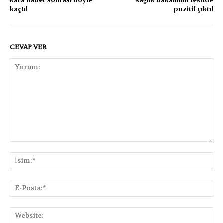
kara haber sonrası böyle
sağlık bakanının testide
kaçtı!
pozitif çıktı!
CEVAP VER
Yorum:
İsi
E-
Pos
Web