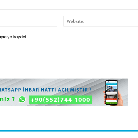
E-
Posta:*
ayıcıya kaydet.