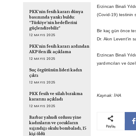
Erzincan Binali Yıld
PKK’nin fesih kararı dünya
(Covid-19) testinin s
basınında yankı buldu:
“Türkiye’nin hedeflerini
güçlendirebilir”
Bir kaç gün önce tes
12 MAYIS 2025
Dr. Akın Levent’in s
PKK’nin fesih kararı ardından
AKP’den ilk açıklama
Erzincan Binali Yıld
12 MAYIS 2025
yardımcıları ve özel
Suç örgütünün lideri kadın
çıktı
12 MAYIS 2025
PKK fesih ve silah bırakma
Kaynak: İHA
kararını açıkladı
12 MAYIS 2025
Barbar yahudi ordusu yine
kadınların ve çocukların
Paylaş
sığındığı okulu bombaladı, 15
kişi öldü