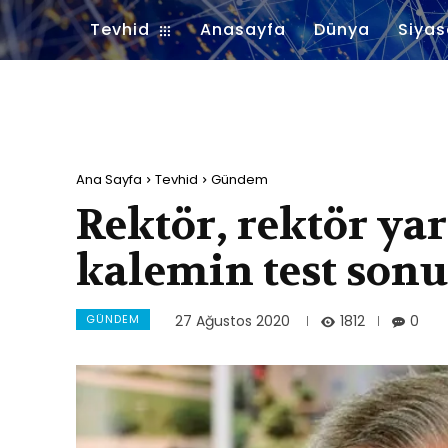
Tevhid
Anasayfa
Dünya
Siyas
Ana Sayfa
Tevhid
Gündem
Rektör, rektör yar
kalemin test sonuç
GÜNDEM
1812
27 Ağustos 2020
0