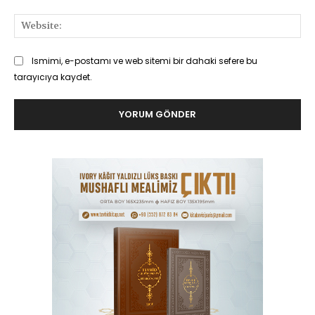
Web
Ismimi, e-postamı ve web sitemi bir dahaki sefere bu
tarayıcıya kaydet.