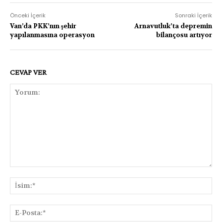
Önceki İçerik
Sonraki İçerik
Van’da PKK’nın şehir
Arnavutluk’ta depremin
yapılanmasına operasyon
bilançosu artıyor
CEVAP VER
Yorum:
İsi
E-
Pos