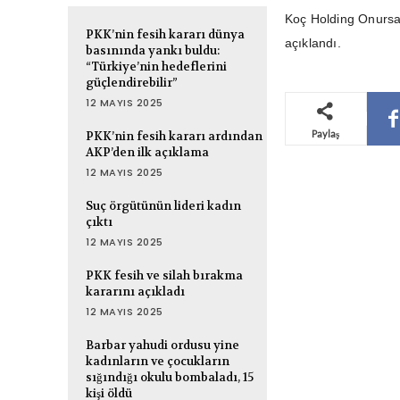
Koç Holding Onursal
PKK’nin fesih kararı dünya
açıklandı.
basınında yankı buldu:
“Türkiye’nin hedeflerini
güçlendirebilir”
12 MAYIS 2025
Paylaş
PKK’nin fesih kararı ardından
AKP’den ilk açıklama
12 MAYIS 2025
Suç örgütünün lideri kadın
çıktı
12 MAYIS 2025
PKK fesih ve silah bırakma
kararını açıkladı
12 MAYIS 2025
Barbar yahudi ordusu yine
kadınların ve çocukların
sığındığı okulu bombaladı, 15
kişi öldü