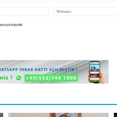
E-
Posta:*
ayıcıya kaydet.