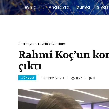
Tevhid
Anasayfa
Dünya
Siyas
Ana Sayfa
Tevhid
Gündem
Rahmi Koç’un koro
çıktı
GÜNDEM
1157
17 Ekim 2020
0