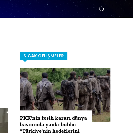
SICAK GELIŞMELER
PKK’nin fesih kararı dünya
basınında yankı buldu:
“Türkiye’nin hedeflerini