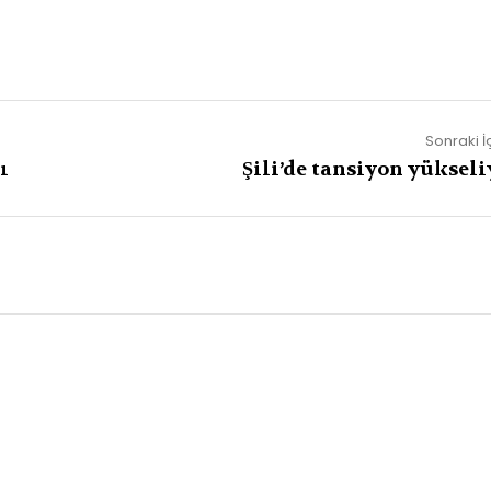
Sonraki İ
ı
Şili’de tansiyon yükseli