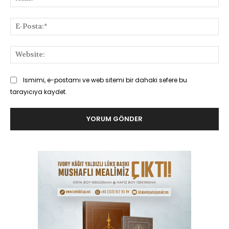
E-
Pos
Web
Ismimi, e-postamı ve web sitemi bir dahaki sefere bu
tarayıcıya kaydet.