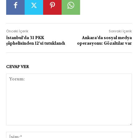
Önceki İçerik
Sonraki İçerik
İstanbul’da 31 PKK
Ankara’da sosyal medya
şüphelisinden 12’si tutuklandı
operasyonu: Gözaltılar var
CEVAP VER
Yorum:
İsi