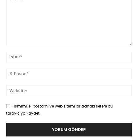
Yorum:
İsi
E-
Pos
Web
Ismimi, e-postamı ve web sitemi bir dahaki sefere bu
tarayıcıya kaydet.