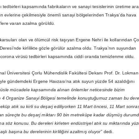
 tedbirleri kapsamında fabrikaların ve sanayi tesislerinin üretime ara
ın evlerine çekilmesiyle önemli sanayi bölgelerinden Trakya’da hava
0’lere varan azalma görüldü.
arsuları olan ve ölümcül risk taşıyan Ergene Nehri ile kollarından Ço
Deresi’nde kirlilikte gözle görülür azalma oldu. Trakya’nın suyundan
corona virüsü tedbirleri kapsamında ciddi oranda temizlenme oldu.
l Üniversitesi Çorlu Mühendislik Fakültesi Dekanı Prof. Dr. Lokman
iğiyle gündemdeki Ergene Havzası’na atık suyun yüzde 54 azaldığını
irüsle mücadele kapsamında alınan önlemler neticesinde bizim
 4 Organize Sanayi Bölgesi temelinde konuştuğumuz zaman bu der
küp atık su kirli su deşarj ediliyorken 11 Mart öncesi, 11 Mart sonra
n süreçte bu deşarj miktarı 90 bin metreküpe kadar düşmüş durumd
a söz konusu. Bu dereleri kirleten endüstriyel atık su miktarında yü
şlı başına bu derelerinin kirliliğini azaltmış oluyor”
dedi.