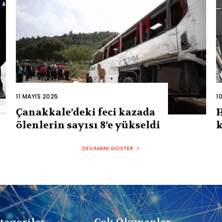
11 MAYIS 2025
1
Çanakkale’deki feci kazada
H
ölenlerin sayısı 8’e yükseldi
k
DEVAMINI GÖSTER