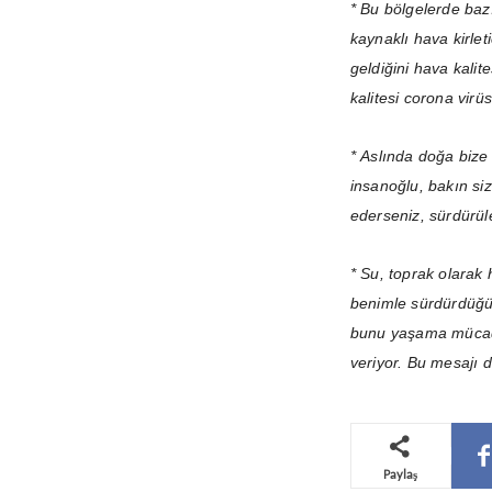
* Bu bölgelerde baz
kaynaklı hava kirle
geldiğini hava kalit
kalitesi corona vir
* Aslında doğa bize 
insanoğlu, bakın si
ederseniz, sürdürül
* Su, toprak olarak 
benimle sürdürdüğün
bunu yaşama mücade
veriyor. Bu mesajı 
Paylaş