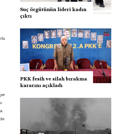
Suç örgütünün lideri kadın
çıktı
rlu
PKK fesih ve silah bırakma
kararını açıkladı
eye
sı
a.
zde