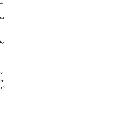
san
ava
.
 Ey
de
te
ajı