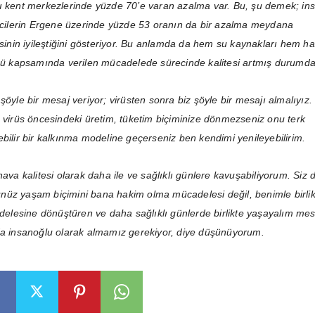
ı kent merkezlerinde yüzde 70’e varan azalma var. Bu, şu demek; in
ticilerin Ergene üzerinde yüzde 53 oranın da bir azalma meydana
esinin iyileştiğini gösteriyor. Bu anlamda da hem su kaynakları hem h
üsü kapsamında verilen mücadelede sürecinde kalitesi artmış durumda
şöyle bir mesaj veriyor; virüsten sonra biz şöyle bir mesajı almalıyız.
z virüs öncesindeki üretim, tüketim biçiminize dönmezseniz onu terk
ebilir bir kalkınma modeline geçerseniz ben kendimi yenileyebilirim.
hava kalitesi olarak daha ile ve sağlıklı günlere kavuşabiliyorum. Siz 
üz yaşam biçimini bana hakim olma mücadelesi değil, benimle birlik
lesine dönüştüren ve daha sağlıklı günlerde birlikte yaşayalım mes
da insanoğlu olarak almamız gerekiyor, diye düşünüyorum.