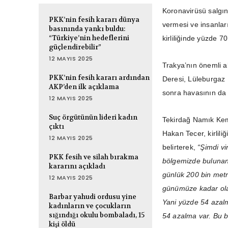
Koronavirüsü salgını
PKK’nin fesih kararı dünya
vermesi ve insanlar
basınında yankı buldu:
“Türkiye’nin hedeflerini
kirliliğinde yüzde 7
güçlendirebilir”
12 MAYIS 2025
Trakya’nın önemli ak
PKK’nin fesih kararı ardından
Deresi, Lüleburgaz 
AKP’den ilk açıklama
sonra havasının da 
12 MAYIS 2025
Suç örgütünün lideri kadın
Tekirdağ Namık Kema
çıktı
Hakan Tecer, kirlil
12 MAYIS 2025
belirterek,
“Şimdi v
PKK fesih ve silah bırakma
bölgemizde bulunan
kararını açıkladı
günlük 200 bin metre
12 MAYIS 2025
günümüze kadar ola
Barbar yahudi ordusu yine
Yani yüzde 54 azalm
kadınların ve çocukların
sığındığı okulu bombaladı, 15
54 azalma var. Bu ba
kişi öldü