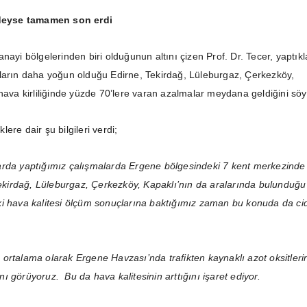
edeyse tamamen son erdi
nayi bölgelerinden biri olduğunun altını çizen Prof. Dr. Tecer, yaptıkl
ların daha yoğun olduğu Edirne, Tekirdağ, Lüleburgaz, Çerkezköy,
hava kirliliğinde yüzde 70’lere varan azalmalar meydana geldiğini söy
iklere dair şu bilgileri verdi;
rda yaptığımız çalışmalarda Ergene bölgesindeki 7 kent merkezinde
 Tekirdağ, Lüleburgaz, Çerkezköy, Kapaklı’nın da aralarında bulunduğu
i hava kalitesi ölçüm sonuçlarına baktığımız zaman bu konuda da ci
ortalama olarak Ergene Havzası’nda trafikten kaynaklı azot oksitleri
ğını görüyoruz. Bu da hava kalitesinin arttığını işaret ediyor.