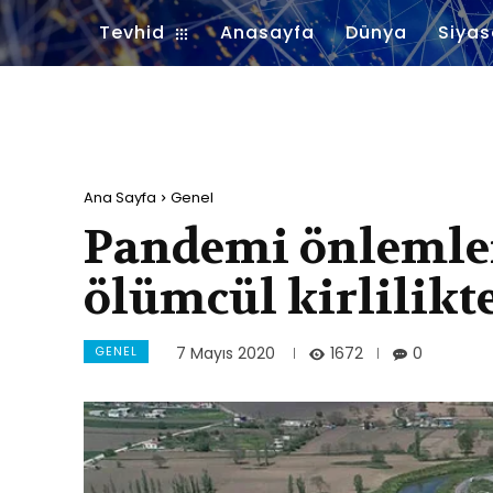
Tevhid
Anasayfa
Dünya
Siyas
Ana Sayfa
Genel
Pandemi önlemler
ölümcül kirlilikt
GENEL
1672
7 Mayıs 2020
0