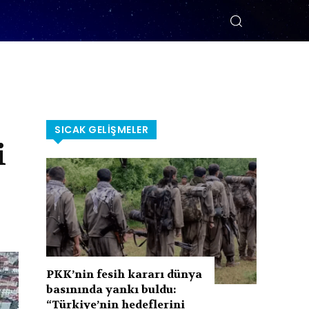
SICAK GELIŞMELER
i
PKK’nin fesih kararı dünya
basınında yankı buldu:
“Türkiye’nin hedeflerini