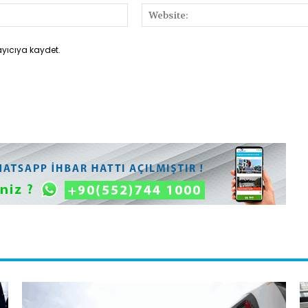
E-
Posta:*
ayıcıya kaydet.