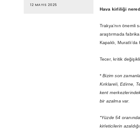
12 MAYIS 2025
Hava kirliliği ner
Trakya’nın önemli sa
araştırmada fabrika
Kapaklı, Muratlı’da 
Tecer, kritik değişikl
*
Bizim son zamanla
Kırklareli, Edirne,
kent merkezlerindek
bir azalma var.
*Yüzde 54 oranında 
kirleticilerin azaldı