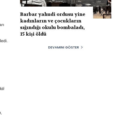
Barbar yahudi ordusu yine
kadınların ve çocukların
arı
sığındığı okulu bombaladı,
15 kişi öldü
ledi.
DEVAMINI GÖSTER
ddi
n,