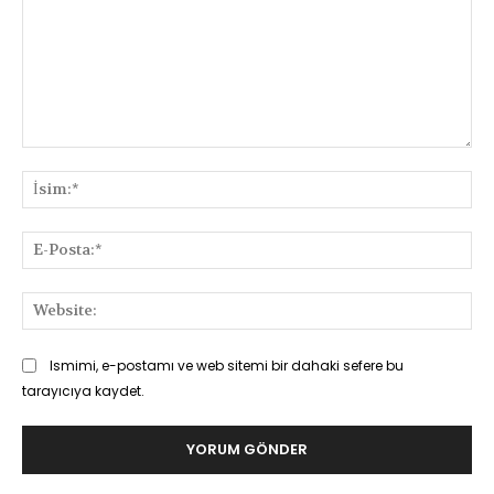
Yorum:
İsi
E-
Pos
Web
Ismimi, e-postamı ve web sitemi bir dahaki sefere bu
tarayıcıya kaydet.