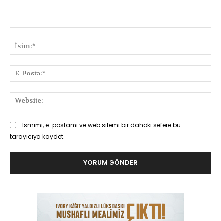
Yorum:
İsi
E-
Pos
Web
Ismimi, e-postamı ve web sitemi bir dahaki sefere bu
tarayıcıya kaydet.