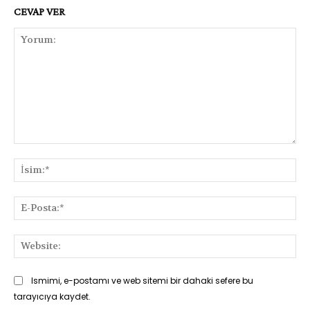
CEVAP VER
Yorum:
İsi
E-
Pos
Web
Ismimi, e-postamı ve web sitemi bir dahaki sefere bu
tarayıcıya kaydet.