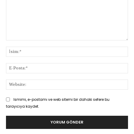
Yorum:
İsi
E-
Pos
Web
Ismimi, e-postamı ve web sitemi bir dahaki sefere bu
tarayıcıya kaydet.