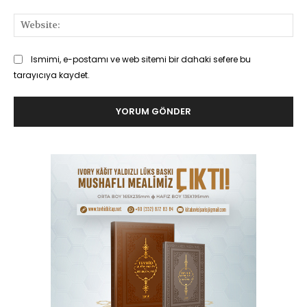
Web
Ismimi, e-postamı ve web sitemi bir dahaki sefere bu
tarayıcıya kaydet.