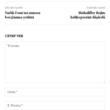
Önceki İçerik
Sonraki İçerik
Varlık Fonu’na sınırsız
Muhalifler Rejim
borçlanma yetkisi
helikopterini düşürdü
CEVAP VER
Yorum:
İsi
E-
Pos