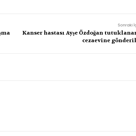
Sonraki İ
ışma
Kanser hastası Ayşe Özdoğan tutuklana
cezaevine gönderil