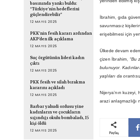
yerinden edilmiş kiş
basınında yankı buldu:
“Türkiye’nin hedeflerini
güçlendirebilir”
İbrahim, gıda güven
12 MAYIS 2025
savunmasız kişilerin
PKK’nin fesih kararı ardından
erişebilmesi için ye
AKP’den ilk açıklama
12 MAYIS 2025
Ülkede devam eden et
Suç örgütünün lideri kadın
çizen İbrahim,
“Bu z
çıktı
bulunuyor. Kadınları
12 MAYIS 2025
yaşlıları da orantısı
PKK fesih ve silah bırakma
kararını açıkladı
Nijerya’nın kuzeyi, 
12 MAYIS 2025
arazi anlaşmazlığı 
Barbar yahudi ordusu yine
kadınların ve çocukların
sığındığı okulu bombaladı, 15
kişi öldü
12 MAYIS 2025
Paylaş