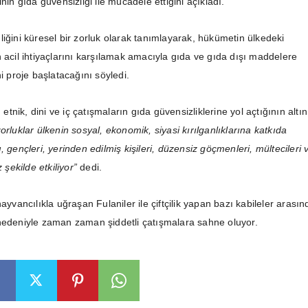
inin gıda güvensizliği ile mücadele ettiğini açıkladı.
liğini küresel bir zorluk olarak tanımlayarak, hükümetin ülkedeki
 acil ihtiyaçlarını karşılamak amacıyla gıda ve gıda dışı maddelere
ni proje başlatacağını söyledi.
nik, dini ve iç çatışmaların gıda güvensizliklerine yol açtığının altın
orluklar ülkenin sosyal, ekonomik, siyasi kırılganlıklarına katkıda
, gençleri, yerinden edilmiş kişileri, düzensiz göçmenleri, mültecileri 
z şekilde etkiliyor”
dedi.
hayvancılıkla uğraşan Fulaniler ile çiftçilik yapan bazı kabileler arasın
nedeniyle zaman zaman şiddetli çatışmalara sahne oluyor.