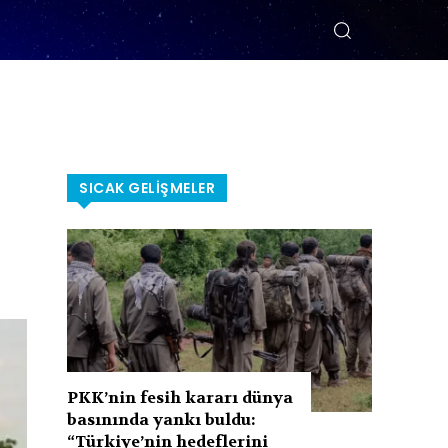
SICAK GELIŞMELER
PKK’nin fesih kararı dünya
basınında yankı buldu:
“Türkiye’nin hedeflerini