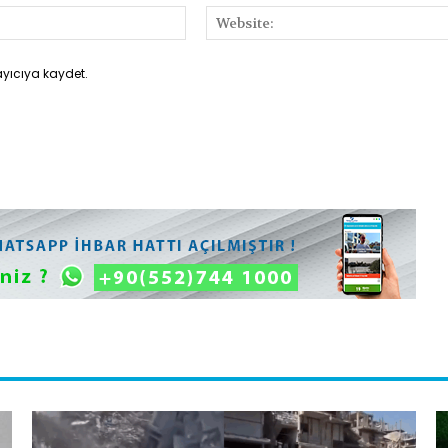
E-
Posta:*
ayıcıya kaydet.