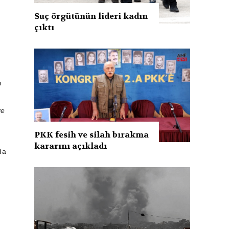
Suç örgütünün lideri kadın
çıktı
ı
ve
PKK fesih ve silah bırakma
kararını açıkladı
da