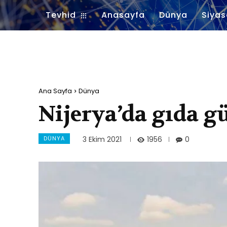
Tevhid
Anasayfa
Dünya
Siyas
Ana Sayfa
Dünya
Nijerya’da gıda g
DÜNYA
1956
3 Ekim 2021
0