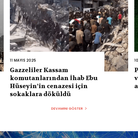
11 MAYIS 2025
1
Gazzeliler Kassam
P
komutanlarından İhab Ebu
v
Hüseyin’in cenazesi için
a
sokaklara döküldü
DEVAMINI GÖSTER