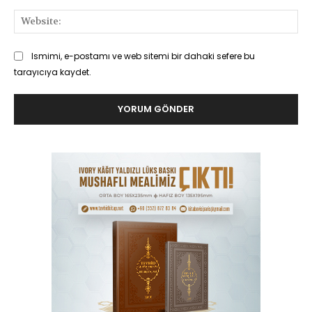
Web
Ismimi, e-postamı ve web sitemi bir dahaki sefere bu
tarayıcıya kaydet.