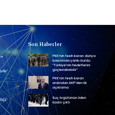
Son Haberler
PKK’nin fesih kararı dünya
ve
basınında yankı buldu:
“Türkiye’nin hedeflerini
güçlendirebilir”
uydu”
PKK’nin fesih kararı
ardından AKP’den ilk
açıklama
Suç örgütünün lideri
diği”
kadın çıktı