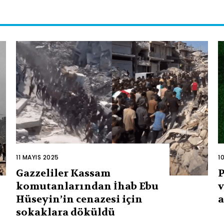
11 MAYIS 2025
1
Gazzeliler Kassam
P
komutanlarından İhab Ebu
v
Hüseyin’in cenazesi için
a
sokaklara döküldü