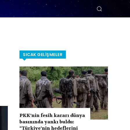
SICAK GELIŞMELER
PKK’nin fesih kararı dünya
basınında yankı buldu:
“Türkiye’nin hedeflerini