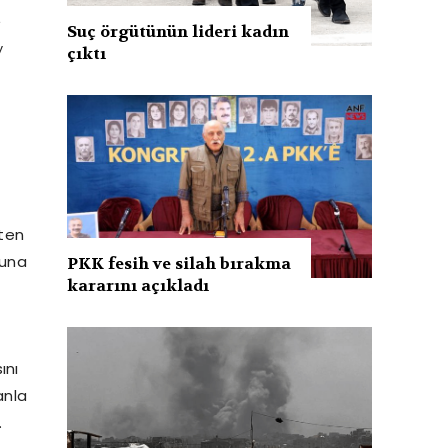
e
Suç örgütünün lideri kadın
y
çıktı
rten
buna
PKK fesih ve silah bırakma
kararını açıkladı
ını
anla
.