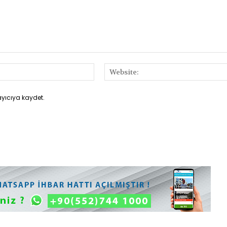
E-
Posta:*
ayıcıya kaydet.