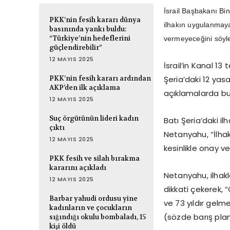
İsrail Başbakanı Bi
PKK’nin fesih kararı dünya
ilhakın uygulanmaya
basınında yankı buldu:
“Türkiye’nin hedeflerini
vermeyeceğini söyle
güçlendirebilir”
12 MAYIS 2025
İsrail’in Kanal 1
PKK’nin fesih kararı ardından
Şeria’daki 12 yasa
AKP’den ilk açıklama
açıklamalarda bu
12 MAYIS 2025
Suç örgütünün lideri kadın
Batı Şeria’daki i
çıktı
Netanyahu, “İlhak
12 MAYIS 2025
kesinlikle onay v
PKK fesih ve silah bırakma
kararını açıkladı
Netanyahu, ilhak
12 MAYIS 2025
dikkati çekerek, 
Barbar yahudi ordusu yine
ve 73 yıldır gelm
kadınların ve çocukların
(sözde barış plan
sığındığı okulu bombaladı, 15
kişi öldü