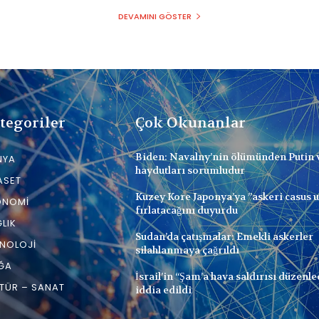
DEVAMINI GÖSTER
tegoriler
Çok Okunanlar
Biden: Navalny’nin ölümünden Putin 
NYA
haydutları sorumludur
ASET
Kuzey Kore Japonya’ya ”askeri casus 
ONOMI
fırlatacağını duyurdu
LIK
Sudan’da çatışmalar: Emekli askerler
NOLOJI
silahlanmaya çağrıldı
ĞA
İsrail’in “Şam’a hava saldırısı düzenle
TÜR – SANAT
iddia edildi