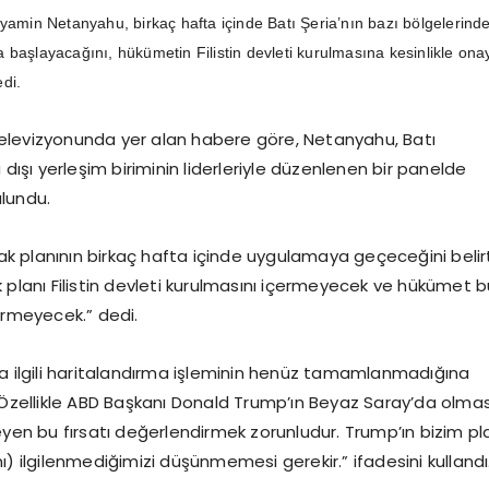
nyamin Netanyahu, birkaç hafta içinde Batı Şeria’nın bazı bölgelerind
 başlayacağını, hükümetin Filistin devleti kurulmasına kesinlikle ona
di.
3 televizyonunda yer alan habere göre, Netanyahu, Batı
 dışı yerleşim biriminin liderleriyle düzenlenen bir panelde
lundu.
lhak planının birkaç hafta içinde uygulamaya geçeceğini beli
 planı Filistin devleti kurulmasını içermeyecek ve hükümet 
ermeyecek.” dedi.
la ilgili haritalandırma işleminin henüz tamamlanmadığına
“Özellikle ABD Başkanı Donald Trump’ın Beyaz Saray’da olmas
eyen bu fırsatı değerlendirmek zorunludur. Trump’ın bizim pl
ı) ilgilenmediğimizi düşünmemesi gerekir.” ifadesini kullandı