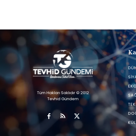
Ka
DÜ
SIY
EK
Tüm Hakları Saklıdır © 2012
SAĞ
Tevhid Gündem
TEK
DO
KÜL