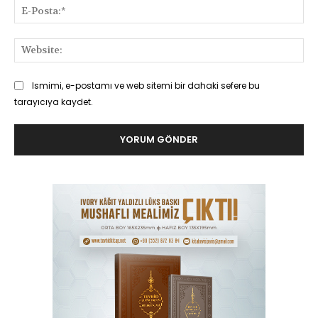
E-
Pos
Web
Ismimi, e-postamı ve web sitemi bir dahaki sefere bu
tarayıcıya kaydet.