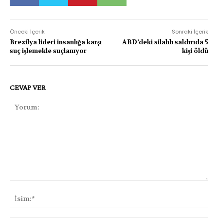
Önceki İçerik
Sonraki İçerik
Brezilya lideri insanlığa karşı
ABD’deki silahlı saldırıda 5
suç işlemekle suçlanıyor
kişi öldü
CEVAP VER
Yorum:
İsi