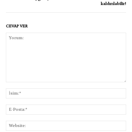
kaldırılabilir!
CEVAP VER
Yorum:
İsi
E-
Pos
Web