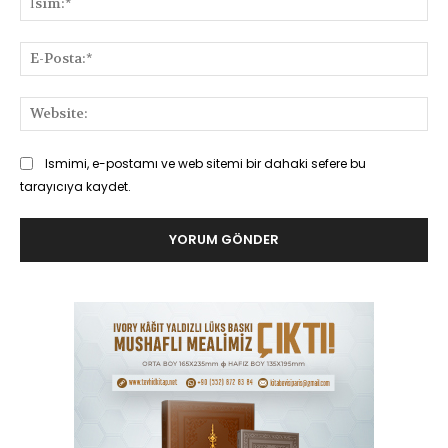
E-
Pos
Web
Ismimi, e-postamı ve web sitemi bir dahaki sefere bu
tarayıcıya kaydet.