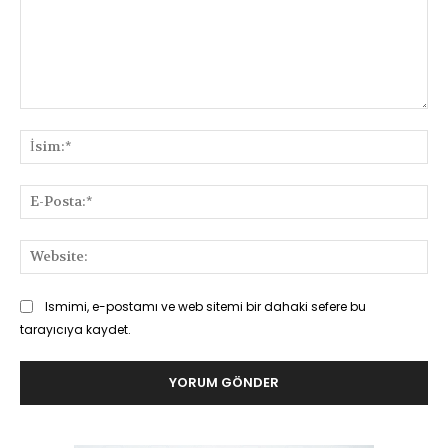
Yorum:
İsi
E-
Pos
Web
Ismimi, e-postamı ve web sitemi bir dahaki sefere bu
tarayıcıya kaydet.