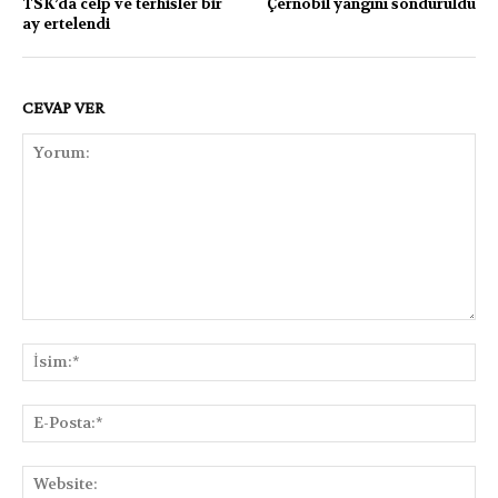
TSK’da celp ve terhisler bir
Çernobil yangını söndürüldü
ay ertelendi
CEVAP VER
Yorum:
İsi
E-
Pos
Web